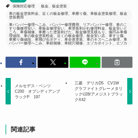
保険対応修理
板金、板金塗装
車の板金塗装料金、近くの板金修理、車擦り傷、車板金塗装修理、板金
塗装費用
車バンパー修理へこみ、バンパー修理費用、リアバンパー修理、車のこ
すり傷修理安い、車板金修理安い、車塗装剥がれ修理料金、板金安いと
ころ、車傷補修、車擦った塗装剥げた、板金修理見積もり、傷凹み車修
理値段、車の板金塗装料金、近くの板金修理、板金安い店、車すり傷、
車擦り傷値段、車飛び石ボディ、車全体塗装、車のキズへこみ修理、車
バンパー修理へこみ、車錆補修、車錆穴補修、エゾカポイント、エゾカ
三菱 デリカD5 CV1W
メルセデス・ベンツ
グラファイトグレーメタリ
C200 オブシディアンブ
ックU28/アメジストブラッ
ラックP 197
クX42
関連記事