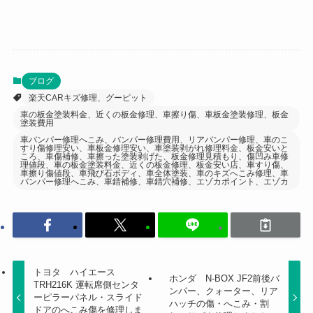
ブログ
楽天CARキズ修理、グーピット
車の板金塗装料金、近くの板金修理、車擦り傷、車板金塗装修理、板金
塗装費用
車バンパー修理へこみ、バンパー修理費用、リアバンパー修理、車のこ
すり傷修理安い、車板金修理安い、車塗装剥がれ修理料金、板金安いと
ころ、車傷補修、車擦った塗装剥げた、板金修理見積もり、傷凹み車修
理値段、車の板金塗装料金、近くの板金修理、板金安い店、車すり傷、
車擦り傷値段、車飛び石ボディ、車全体塗装、車のキズへこみ修理、車
バンパー修理へこみ、車錆補修、車錆穴補修、エゾカポイント、エゾカ
トヨタ ハイエース
ホンダ N-BOX JF2前後バ
TRH216K 運転席側センタ
ンパー、クォーター、リア
ーピラーパネル・スライド
ハッチの傷・へこみ・割
ドアのへこみ傷を修理しま