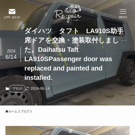
お問い合わせ
MENU
ダイハツ タフト LA910S助手
席ドアを交換・塗装取付しまし
た。Daihatsu Taft
2024
6/14
LA910SPassenger door was
replaced and painted and
installed.
2024-06-14
ブログ
ホーム
ブログ