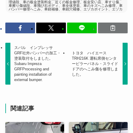
理値段、車の板金塗装料金、近くの板金修理、板金安い店、車すり傷、
車擦り傷値段、車飛び石ボディ、車全体塗装、車のキズへこみ修理、車
バンパー修理へこみ、車錆補修、車錆穴補修、エゾカポイント、エゾカ
スバル インプレッサ
GRF社外バンパーの加工・
トヨタ ハイエース
塗装取付をしました。
TRH216K 運転席側センタ
Subaru Impreza
ーピラーパネル・スライド
GRFProcessing and
ドアのへこみ傷を修理しま
painting installation of
した。
external bumper.
関連記事